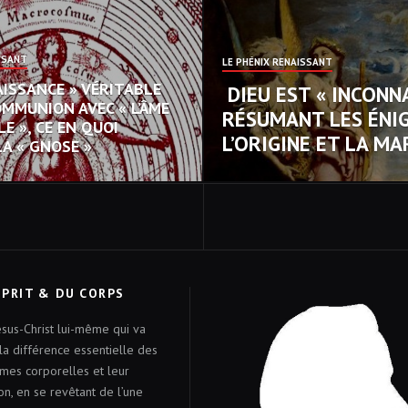
SSANT
LE PHÉNIX RENAISSANT
AISSANCE » VÉRITABLE
DIEU EST « INCONNA
OMMUNION AVEC « L’ÂME
RÉSUMANT LES ÉNI
E », CE EN QUOI
L’ORIGINE ET LA M
LA « GNOSE »
SPRIT & DU CORPS
ésus-Christ lui-même qui va
la différence essentielle des
mes corporelles et leur
on, en se revêtant de l’une