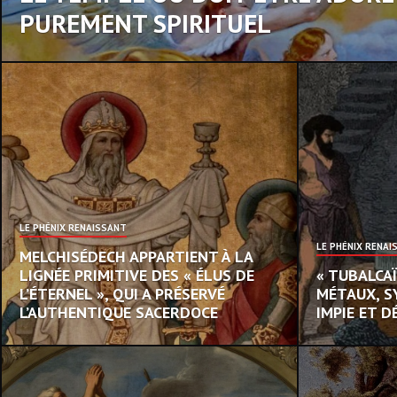
PUREMENT SPIRITUEL
LE PHÉNIX RENAISSANT
LE PHÉNIX RENAI
MELCHISÉDECH APPARTIENT À LA
LIGNÉE PRIMITIVE DES « ÉLUS DE
« TUBALCAÏ
L’ÉTERNEL », QUI A PRÉSERVÉ
MÉTAUX, S
L’AUTHENTIQUE SACERDOCE
IMPIE ET 