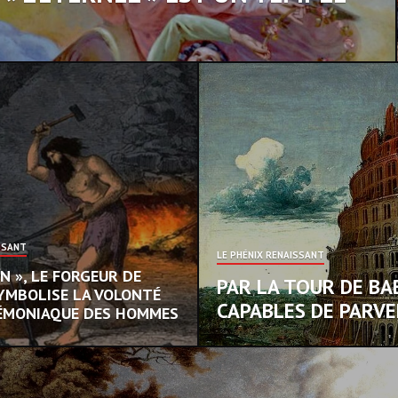
SSANT
LE PHÉNIX RENAISSANT
N », LE FORGEUR DE
PAR LA TOUR DE BA
YMBOLISE LA VOLONTÉ
CAPABLES DE PARVE
DÉMONIAQUE DES HOMMES