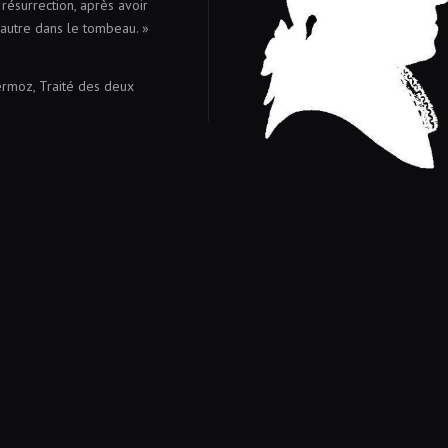
résurrection, après avoir
’autre dans le tombeau. »
lermoz, Traité des deux