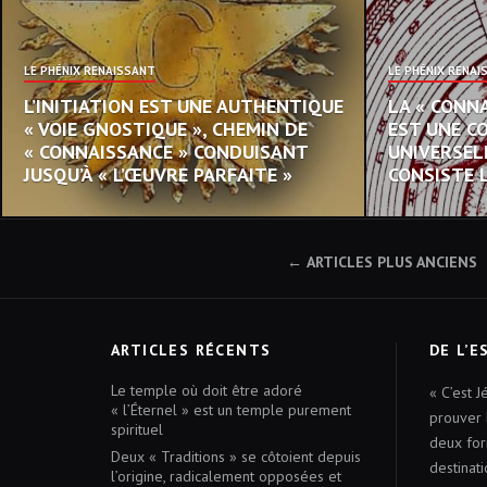
LE PHÉNIX RENAISSANT
LE PHÉNIX RENAI
L’INITIATION EST UNE AUTHENTIQUE
LA « CONN
« VOIE GNOSTIQUE », CHEMIN DE
EST UNE C
« CONNAISSANCE » CONDUISANT
UNIVERSELL
JUSQU’À « L’ŒUVRE PARFAITE »
CONSISTE 
NAVIGATION
ARTICLES PLUS ANCIENS
DES
ARTICLES
ARTICLES RÉCENTS
DE L’E
Le temple où doit être adoré
« C’est J
« l’Éternel » est un temple purement
prouver 
spirituel
deux for
Deux « Traditions » se côtoient depuis
destinati
l’origine, radicalement opposées et