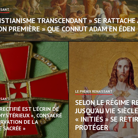
SSANT
RISTIANISME TRANSCENDANT » SE RATTACHE 
ION PREMIÈRE » QUE CONNUT ADAM EN ÉDEN
LE PHÉNIX RENAISSANT
SSANT
SELON LE RÉGIME R
RECTIFIÉ EST L’ÉCRIN DE
JUSQU’AU VIE SIÈCL
 MYSTÉRIEUX », CONSACRÉ
« INITIÉS » SE RET
ERVATION DE LA
PROTÉGER
E SACRÉE »