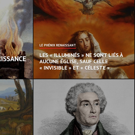
LE PHÉNIX RENAISSANT
LES « ILLUMINÉS » NE SONT LIÉS À
AISSANCE
AUCUNE ÉGLISE, SAUF CELLE
« INVISIBLE » ET « CÉLESTE »