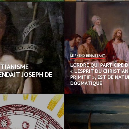
LE PHÉNIX RENAISSANT
L’ORDRE QUI PARTICIPE D
STIANISME
« L’ESPRIT DU CHRISTIA
ENDAIT JOSEPH DE
PRIMITIF », EST DE NAT
DOGMATIQUE