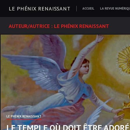
Skip
LE PHÉNIX RENAISSANT
ACCUEIL
LA REVUE NUMÉRIQ
to
content
AUTEUR/AUTRICE :
LE PHÉNIX RENAISSANT
LE PHÉNIX RENAISSANT
LE TEMPLE OÙ DOIT ÊTRE ADORÉ 