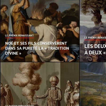
LE PHÉNIX RENAISSANT
LE PHÉNIX RENAI
NOÉ ET SES FILS CONSERVÈRENT
LES DEU
DANS SA PURETÉ LA « TRADITION
À DEUX 
DIVINE »