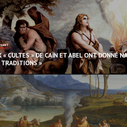
SSANT
X « CULTES » DE CAÏN ET ABEL ONT DONNÉ N
« TRADITIONS »