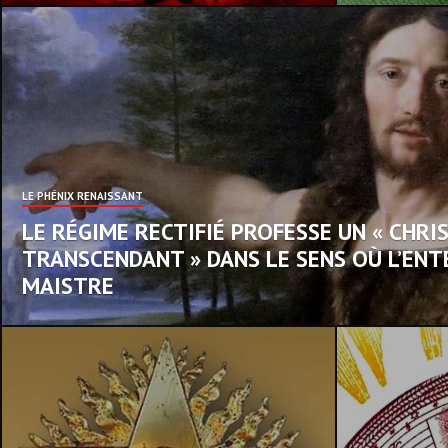
LE PHÉNIX RENAISSANT
LE RÉGIME RECTIFIÉ PROFESSE UN « CHRI
TRANSCENDANT » DANS LE SENS OÙ L’ENT
MAISTRE