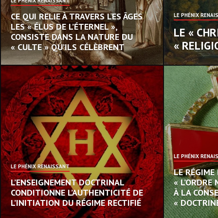
LE PHÉNIX RENAISSANT
CE QUI RELIE À TRAVERS LES ÂGES
LE PHÉNIX RENAI
LES « ÉLUS DE L’ÉTERNEL »,
LE « CH
CONSISTE DANS LA NATURE DU
« RELIG
« CULTE » QU’ILS CÉLÈBRENT
LE PHÉNIX RENAI
LE PHÉNIX RENAISSANT
LE RÉGIME 
L’ENSEIGNEMENT DOCTRINAL
« L’ORDRE
CONDITIONNE L’AUTHENTICITÉ DE
À LA CONS
L’INITIATION DU RÉGIME RECTIFIÉ
« DOCTRIN