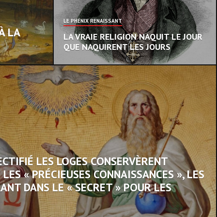
LE PHÉNIX RENAISSANT
À LA
LA VRAIE RELIGION NAQUIT LE JOUR
QUE NAQUIRENT LES JOURS
ECTIFIÉ LES LOGES CONSERVÈRENT
E LES « PRÉCIEUSES CONNAISSANCES », LES
IRANT DANS LE « SECRET » POUR LES