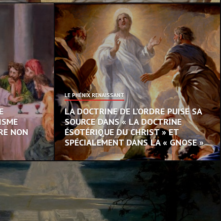
LE PHÉNIX RENAISSANT
E
LA DOCTRINE DE L’ORDRE PUISE SA
NISME
SOURCE DANS « LA DOCTRINE
URE NON
ÉSOTÉRIQUE DU CHRIST » ET
SPÉCIALEMENT DANS LA « GNOSE »