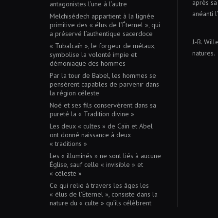
après sa 
antagonistes l’une à l’autre
anéanti l
Melchisédech appartient à la lignée
primitive des « élus de l’Éternel », qui
a préservé l’authentique sacerdoce
J.-B. Wil
« Tubalcaïn », le forgeur de métaux,
natures.
symbolise la volonté impie et
démoniaque des hommes
Par la tour de Babel, les hommes se
pensèrent capables de parvenir dans
la région céleste
Noé et ses fils conservèrent dans sa
pureté la « Tradition divine »
Les deux « cultes » de Caïn et Abel
ont donné naissance à deux
« traditions »
Les « illuminés » ne sont liés à aucune
Église, sauf celle « invisible » et
« céleste »
Ce qui relie à travers les âges les
« élus de l’Éternel », consiste dans la
nature du « culte » qu’ils célèbrent