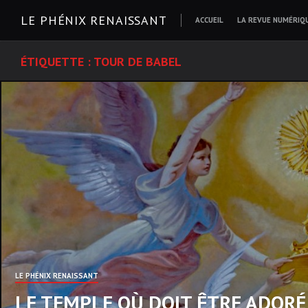
Skip
LE PHÉNIX RENAISSANT
ACCUEIL
LA REVUE NUMÉRIQ
to
content
ÉTIQUETTE :
TOUR DE BABEL
LE PHÉNIX RENAISSANT
LE TEMPLE OÙ DOIT ÊTRE ADORÉ 