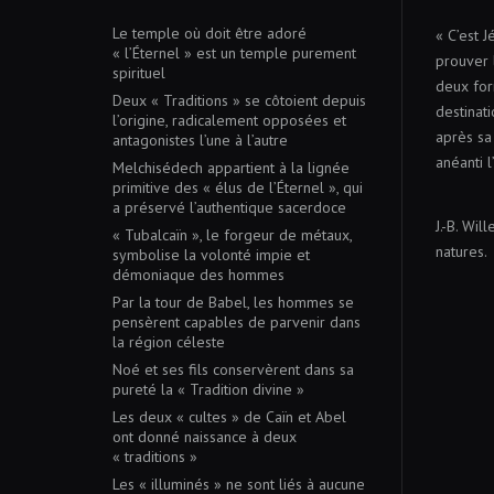
Le temple où doit être adoré
« C’est J
« l’Éternel » est un temple purement
prouver 
spirituel
deux for
Deux « Traditions » se côtoient depuis
destinati
l’origine, radicalement opposées et
après sa 
antagonistes l’une à l’autre
anéanti l
Melchisédech appartient à la lignée
primitive des « élus de l’Éternel », qui
a préservé l’authentique sacerdoce
J.-B. Wil
« Tubalcaïn », le forgeur de métaux,
natures.
symbolise la volonté impie et
démoniaque des hommes
Par la tour de Babel, les hommes se
pensèrent capables de parvenir dans
la région céleste
Noé et ses fils conservèrent dans sa
pureté la « Tradition divine »
Les deux « cultes » de Caïn et Abel
ont donné naissance à deux
« traditions »
Les « illuminés » ne sont liés à aucune