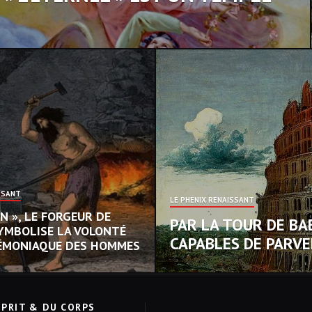
SSANT
LE PHÉNIX RENAISSANT
N », LE FORGEUR DE
PAR LA TOUR DE BA
YMBOLISE LA VOLONTÉ
CAPABLES DE PARVE
DÉMONIAQUE DES HOMMES
SPRIT & DU CORPS