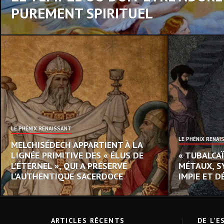
PUREMENT SPIRITUEL
LE PHÉNIX RENAISSANT
LE PHÉNIX RENAI
MELCHISÉDECH APPARTIENT À LA
LIGNÉE PRIMITIVE DES « ÉLUS DE
« TUBALCAÏ
L’ÉTERNEL », QUI A PRÉSERVÉ
MÉTAUX, S
L’AUTHENTIQUE SACERDOCE
IMPIE ET 
ARTICLES RÉCENTS
DE L’E