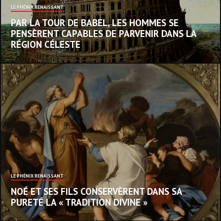
LE PHÉNIX RENAISSANT
PAR LA TOUR DE BABEL, LES HOMMES SE
PENSÈRENT CAPABLES DE PARVENIR DANS LA
RÉGION CÉLESTE
LE PHÉNIX RENAISSANT
NOÉ ET SES FILS CONSERVÈRENT DANS SA
PURETÉ LA « TRADITION DIVINE »