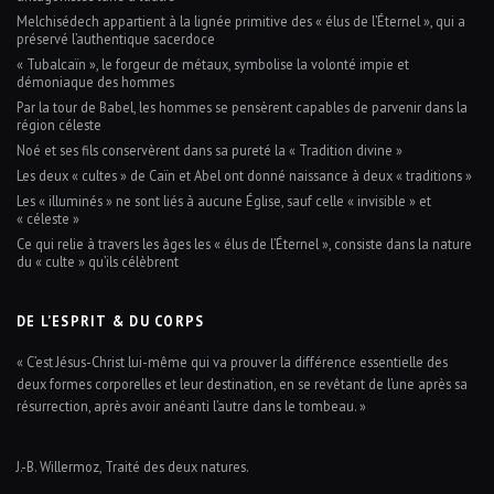
Melchisédech appartient à la lignée primitive des « élus de l’Éternel », qui a
préservé l’authentique sacerdoce
« Tubalcaïn », le forgeur de métaux, symbolise la volonté impie et
démoniaque des hommes
Par la tour de Babel, les hommes se pensèrent capables de parvenir dans la
région céleste
Noé et ses fils conservèrent dans sa pureté la « Tradition divine »
Les deux « cultes » de Caïn et Abel ont donné naissance à deux « traditions »
Les « illuminés » ne sont liés à aucune Église, sauf celle « invisible » et
« céleste »
Ce qui relie à travers les âges les « élus de l’Éternel », consiste dans la nature
du « culte » qu’ils célèbrent
DE L’ESPRIT & DU CORPS
« C’est Jésus-Christ lui-même qui va prouver la différence essentielle des
deux formes corporelles et leur destination, en se revêtant de l’une après sa
résurrection, après avoir anéanti l’autre dans le tombeau. »
J.-B. Willermoz, Traité des deux natures.