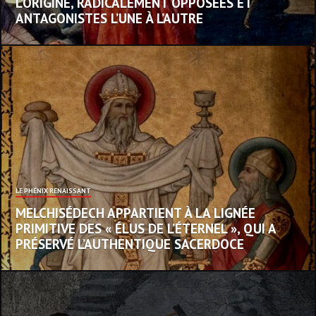
L’ORIGINE, RADICALEMENT OPPOSÉES ET
ANTAGONISTES L’UNE À L’AUTRE
LE PHÉNIX RENAISSANT
MELCHISÉDECH APPARTIENT À LA LIGNÉE
PRIMITIVE DES « ÉLUS DE L’ÉTERNEL », QUI A
PRÉSERVÉ L’AUTHENTIQUE SACERDOCE