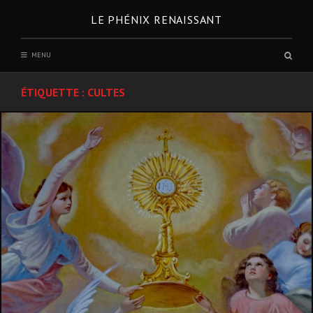
Skip
LE PHÉNIX RENAISSANT
to
content
Sear
MENU
box
ÉTIQUETTE :
CULTES