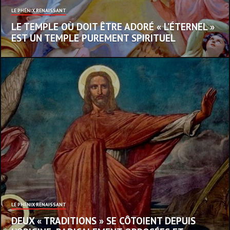
LE PHÉNIX RENAISSANT
LE TEMPLE OÙ DOIT ÊTRE ADORÉ « L’ÉTERNEL »
EST UN TEMPLE PUREMENT SPIRITUEL
LE PHÉNIX RENAISSANT
DEUX « TRADITIONS » SE CÔTOIENT DEPUIS