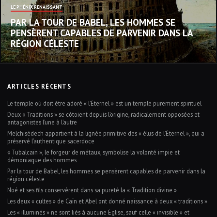
LE PHÉNIX RENAISSANT
PAR LA TOUR DE BABEL, LES HOMMES SE
PENSÈRENT CAPABLES DE PARVENIR DANS LA
RÉGION CÉLESTE
ARTICLES RÉCENTS
Le temple où doit être adoré « l’Éternel » est un temple purement spirituel
Deux « Traditions » se côtoient depuis l’origine, radicalement opposées et
antagonistes l’une à l’autre
Melchisédech appartient à la lignée primitive des « élus de l’Éternel », qui a
préservé l’authentique sacerdoce
« Tubalcaïn », le forgeur de métaux, symbolise la volonté impie et
démoniaque des hommes
Par la tour de Babel, les hommes se pensèrent capables de parvenir dans la
région céleste
Noé et ses fils conservèrent dans sa pureté la « Tradition divine »
Les deux « cultes » de Caïn et Abel ont donné naissance à deux « traditions »
Les « illuminés » ne sont liés à aucune Église, sauf celle « invisible » et