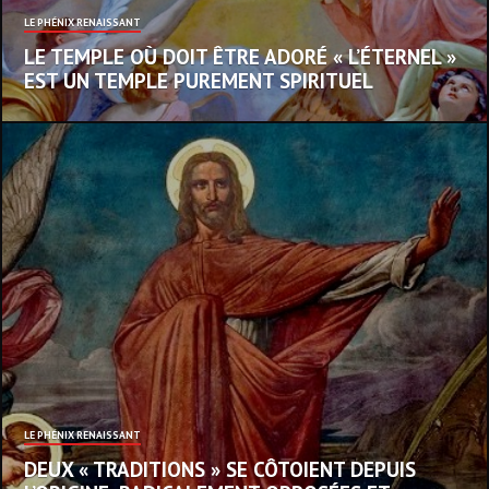
LE PHÉNIX RENAISSANT
LE TEMPLE OÙ DOIT ÊTRE ADORÉ « L’ÉTERNEL »
EST UN TEMPLE PUREMENT SPIRITUEL
LE PHÉNIX RENAISSANT
DEUX « TRADITIONS » SE CÔTOIENT DEPUIS