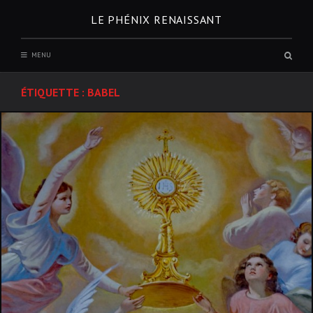
Skip
LE PHÉNIX RENAISSANT
to
content
Sear
MENU
box
ÉTIQUETTE :
BABEL