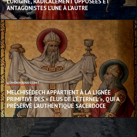
L’ORIGINE, RADICALEMENT OPPOSÉES ET
ANTAGONISTES L’UNE À L’AUTRE
LE PHÉNIX RENAISSANT
MELCHISÉDECH APPARTIENT À LA LIGNÉE
PRIMITIVE DES « ÉLUS DE L’ÉTERNEL », QUI A
PRÉSERVÉ L’AUTHENTIQUE SACERDOCE